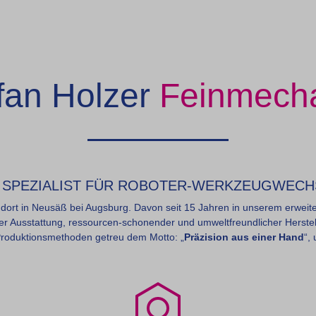
08/510371108/htdocs/web/joomla/modules/mod_uk_slideshow/tmpl/defaul
fan Holzer
Feinmech
R SPEZIALIST FÜR ROBOTER-WERKZEUGWEC
dort in Neusäß bei Augsburg. Davon seit 15 Jahren in unserem erweit
r Ausstattung, ressourcen-schonender und umweltfreundlicher Herstell
Produktionsmethoden getreu dem Motto: „
Präzision aus einer Hand
“,