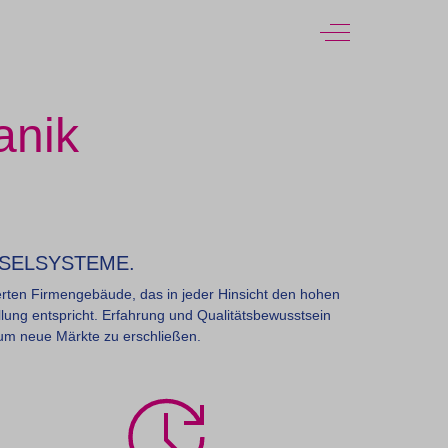
Off-Canvas Toggl
t.php on line 60
anik
HSELSYSTEME.
erten Firmengebäude, das in jeder Hinsicht den hohen
ung entspricht. Erfahrung und Qualitätsbewusstsein
 um neue Märkte zu erschließen.