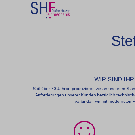
Warning: Undefined property: stdClass::$imglink in /mnt/web508/e3/
Ste
WIR SIND IH
Seit über 70 Jahren produzieren wir an unserem Stan
Anforderungen unserer Kunden bezüglich technische
verbinden wir mit modernsten 